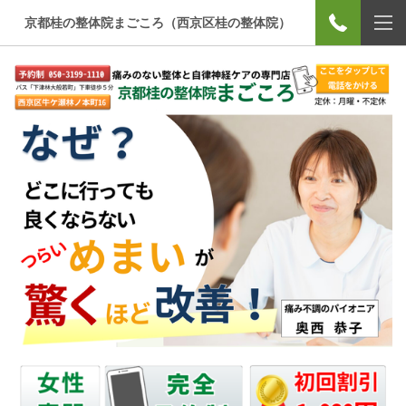
京都桂の整体院まごころ（西京区桂の整体院）