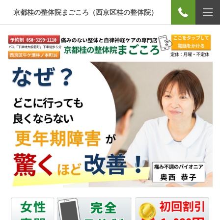
京都桂の整体院まごころ（西京区桂の整体院）